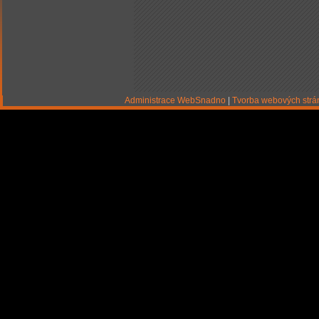
Administrace WebSnadno
|
Tvorba webových str