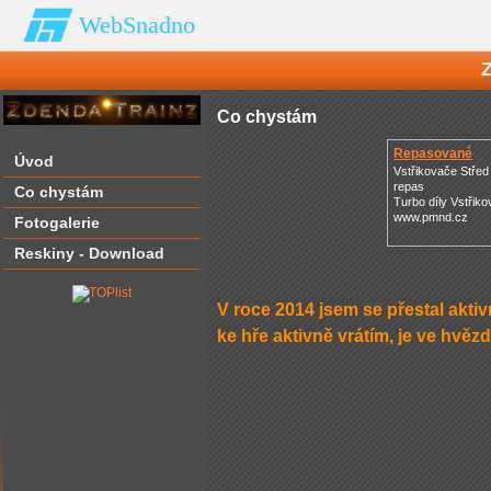
WebSnadno
Co chystám
Repasované
Úvod
Turbodmychadl
Vstřikovače Střed 
repas
Co chystám
Turbo díly Vstřik
www.pmnd.cz
Fotogalerie
Reskiny - Download
V roce 2014 jsem se přestal aktiv
ke hře aktivně vrátím, je ve hvězd